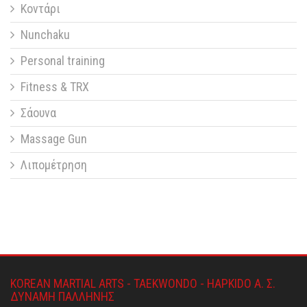
Κοντάρι
Nunchaku
Personal training
Fitness & TRX
Σάουνα
Massage Gun
Λιπομέτρηση
KOREAN MARTIAL ARTS - TAEKWONDO - HAPKIDO Α. Σ.
ΔΥΝΑΜΗ ΠΑΛΛΗΝΗΣ